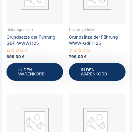
Unkategorisiert
Unkategorisiert
Grundsätze der Führung –
Grundsätze der Führung –
GDF-WWW1125
WWW-GdF1125
Bewertet
Bewertet
699,00
€
799,00
€
mit
mit
0
0
von
von
IN DEN
IN DEN
5
5
WARENKORB
WARENKORB