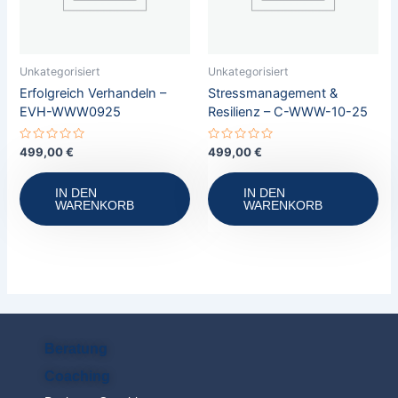
Unkategorisiert
Unkategorisiert
Erfolgreich Verhandeln –
Stressmanagement &
EVH-WWW0925
Resilienz – C-WWW-10-25
Bewertet
Bewertet
499,00
€
499,00
€
mit
mit
0
0
von
von
IN DEN
IN DEN
5
5
WARENKORB
WARENKORB
Beratung
Coaching