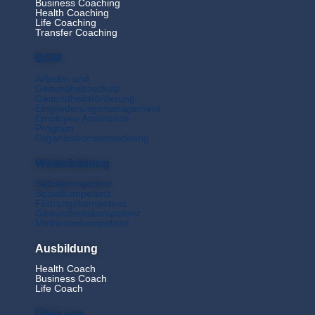
Business Coaching
Health Coaching
Life Coaching
Transfer Coaching
BGM
Arbeits- und
Gesundheitsschutz
Gesundheitsförderung
Eingliederungsmanagement
Employee Assistance
Program
Organisationsentwicklung
Weiterbildung
Selbstkompetenz
Sozialkompetenz
Führungskompetenz
Gesundheitskompetenz
Methodenkompetenz
Ausbildung
Health Coach
Business Coach
Life Coach
Über uns