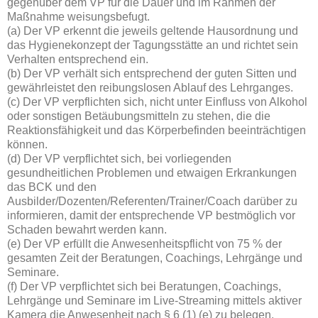
gegenüber dem VP für die Dauer und im Rahmen der
Maßnahme weisungsbefugt.
(a) Der VP erkennt die jeweils geltende Hausordnung und
das Hygienekonzept der Tagungsstätte an und richtet sein
Verhalten entsprechend ein.
(b) Der VP verhält sich entsprechend der guten Sitten und
gewährleistet den reibungslosen Ablauf des Lehrganges.
(c) Der VP verpflichten sich, nicht unter Einfluss von Alkohol
oder sonstigen Betäubungsmitteln zu stehen, die die
Reaktionsfähigkeit und das Körperbefinden beeinträchtigen
können.
(d) Der VP verpflichtet sich, bei vorliegenden
gesundheitlichen Problemen und etwaigen Erkrankungen
das BCK und den
Ausbilder/Dozenten/Referenten/Trainer/Coach darüber zu
informieren, damit der entsprechende VP bestmöglich vor
Schaden bewahrt werden kann.
(e) Der VP erfüllt die Anwesenheitspflicht von 75 % der
gesamten Zeit der Beratungen, Coachings, Lehrgänge und
Seminare.
(f) Der VP verpflichtet sich bei Beratungen, Coachings,
Lehrgänge und Seminare im Live-Streaming mittels aktiver
Kamera die Anwesenheit nach § 6 (1) (e) zu belegen.