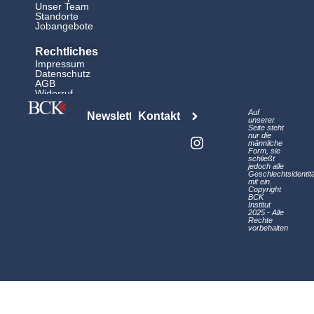
Unser Team
Standorte
Jobangebote
Rechtliches
Impressum
Datenschutz
AGB
Widerruf
L
I
Auf
Newsletter
Kontakt
i
n
unserer
Seite steht
n
s
nur die
männliche
k
t
Form, sie
schließt
e
a
jedoch alle
d
g
Geschlechtsidentit
mit ein.
i
r
Copyright
BCK
n
a
Institut
2025 - Alle
m
Rechte
vorbehalten