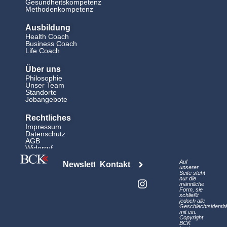
Gesundheitskompetenz
Methodenkompetenz
Ausbildung
Health Coach
Business Coach
Life Coach
Über uns
Philosophie
Unser Team
Standorte
Jobangebote
Rechtliches
Impressum
Datenschutz
AGB
Widerruf
L
I
Auf
Newsletter
Kontakt
i
n
unserer
Seite steht
n
s
nur die
männliche
k
t
Form, sie
schließt
e
a
jedoch alle
d
g
Geschlechtsidentit
mit ein.
i
r
Copyright
BCK