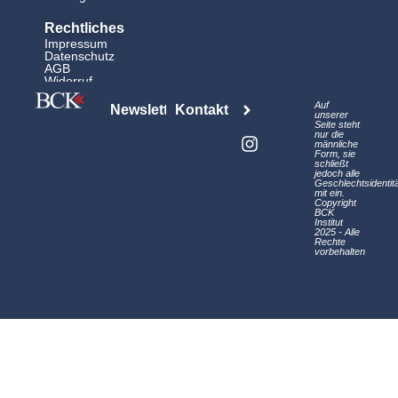
Rechtliches
Impressum
Datenschutz
AGB
Widerruf
L
I
Auf
Newsletter
Kontakt
i
n
unserer
Seite steht
n
s
nur die
männliche
k
t
Form, sie
schließt
e
a
jedoch alle
d
g
Geschlechtsidentit
mit ein.
i
r
Copyright
BCK
n
a
Institut
2025 - Alle
m
Rechte
vorbehalten