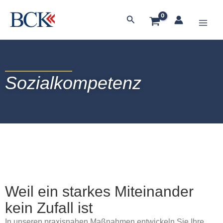
Zum
Main
Inhalt
Suchen
springen
Men
Sozialkompetenz
Weil ein starkes Miteinander
kein Zufall ist
In unseren praxisnahen Maßnahmen entwickeln Sie Ihre