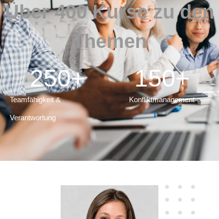
Über 400 Kurse zu den
Themen
250
+
150
+
Teamfähigkeit &
Konfliktmanagement
Verantwortung