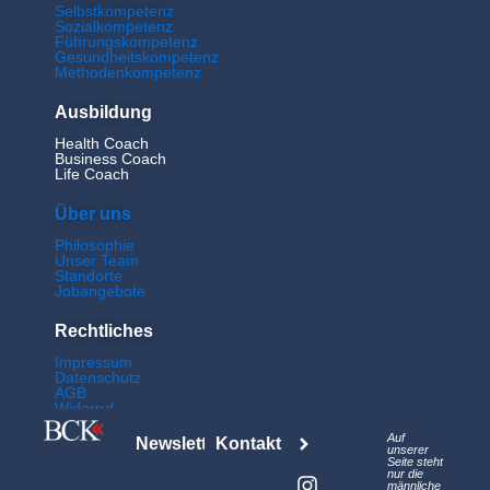
Selbstkompetenz
Sozialkompetenz
Führungskompetenz
Gesundheitskompetenz
Methodenkompetenz
Ausbildung
Health Coach
Business Coach
Life Coach
Über uns
Philosophie
Unser Team
Standorte
Jobangebote
Rechtliches
Impressum
Datenschutz
AGB
Widerruf
L
I
Auf
Newsletter
Kontakt
i
n
unserer
Seite steht
n
s
nur die
männliche