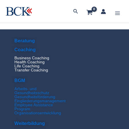
Zum
Main
Inhalt
Suchen
springen
Men
Beratung
Coaching
Business Coaching
Health Coaching
Life Coaching
Transfer Coaching
BGM
Arbeits- und
Gesundheitsschutz
Gesundheitsförderung
Eingliederungsmanagement
Employee Assistance
Program
Organisationsentwicklung
Weiterbildung