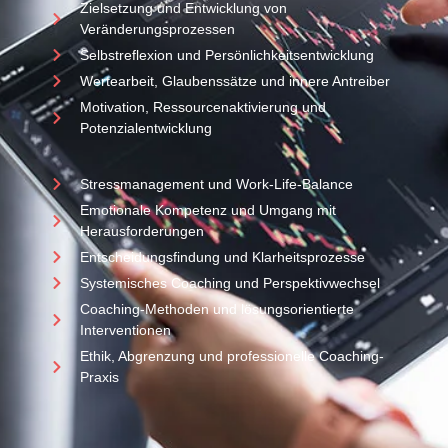
Zielsetzung und Entwicklung von
Veränderungsprozessen
Selbstreflexion und Persönlichkeitsentwicklung
Wertearbeit, Glaubenssätze und innere Antreiber
Motivation, Ressourcenaktivierung und
Potenzialentwicklung
Stressmanagement und Work-Life-Balance
Emotionale Kompetenz und Umgang mit
Herausforderungen
Entscheidungsfindung und Klarheitsprozesse
Systemisches Coaching und Perspektivwechsel
Coaching-Methoden und lösungsorientierte
Interventionen
Ethik, Abgrenzung und professionelle Coaching-
Praxis