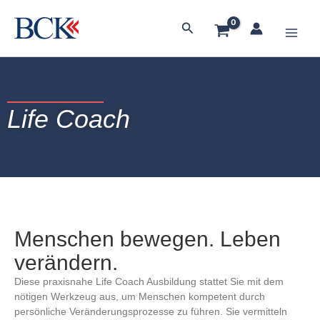
Zum
Main
Inhalt
Suchen
springen
Men
Life Coach
Menschen bewegen. Leben
verändern.
Diese praxisnahe Life Coach Ausbildung stattet Sie mit dem
nötigen Werkzeug aus, um Menschen kompetent durch
persönliche Veränderungsprozesse zu führen. Sie vermitteln