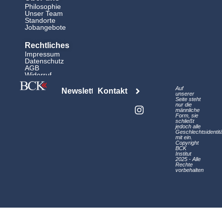
Philosophie
Unser Team
Standorte
Jobangebote
Rechtliches
Impressum
Datenschutz
AGB
Widerruf
L
I
Auf
Newsletter
Kontakt
i
n
unserer
Seite steht
n
s
nur die
männliche
k
t
Form, sie
schließt
e
a
jedoch alle
d
g
Geschlechtsidentit
mit ein.
i
r
Copyright
BCK
n
a
Institut
2025 - Alle
m
Rechte
vorbehalten