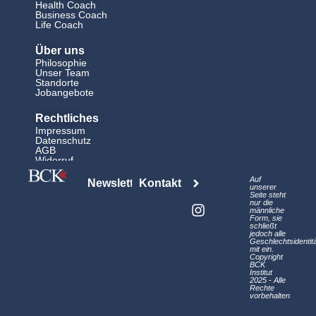
Health Coach
Business Coach
Life Coach
Über uns
Philosophie
Unser Team
Standorte
Jobangebote
Rechtliches
Impressum
Datenschutz
AGB
Widerruf
L
I
Auf
Newsletter
Kontakt
i
n
unserer
Seite steht
n
s
nur die
männliche
k
t
Form, sie
schließt
e
a
jedoch alle
d
g
Geschlechtsidentit
mit ein.
i
r
Copyright
BCK
n
a
Institut
2025 - Alle
m
Rechte
vorbehalten