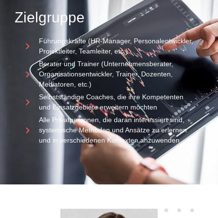
Zielgruppe
Führungskräfte (HR-Manager, Personalentwickler,
Projektleiter, Teamleiter, etc.)
Berater und Trainer (Unternehmensberater,
Organisationsentwickler, Trainer, Dozenten,
Mediatoren, etc.)
Selbstständige Coaches, die ihre Kompetenten
und Einsatzgebiete erweitern möchten
Alle Privatpersonen, die daran interessiert sind,
systemische Methoden und Ansätze zu erlernen
und in verschiedenen Kontexten anzuwenden