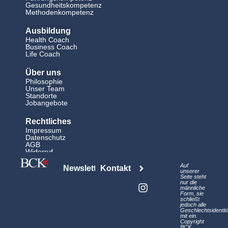
Gesundheitskompetenz
Methodenkompetenz
Ausbildung
Health Coach
Business Coach
Life Coach
Über uns
Philosophie
Unser Team
Standorte
Jobangebote
Rechtliches
Impressum
Datenschutz
AGB
Widerruf
L
I
Auf
Newsletter
Kontakt
i
n
unserer
Seite steht
n
s
nur die
männliche
k
t
Form, sie
schließt
e
a
jedoch alle
d
g
Geschlechtsidentit
mit ein.
i
r
Copyright
BCK