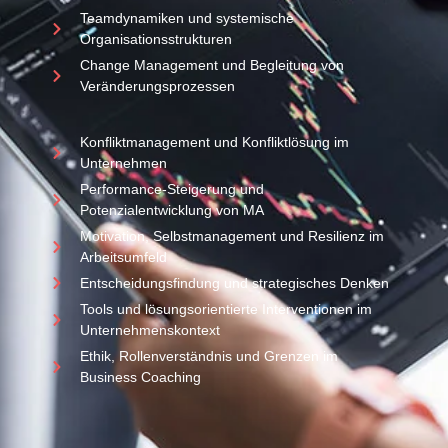
Teamdynamiken und systemische
Organisationsstrukturen
Change Management und Begleitung von
Veränderungsprozessen
Konfliktmanagement und Konfliktlösung im
Unternehmen
Performance-Steigerung und
Potenzialentwicklung von MA
Motivation, Selbstmanagement und Resilienz im
Arbeitsumfeld
Entscheidungsfindung und strategisches Denken
Tools und lösungsorientierte Interventionen im
Unternehmenskontext
Ethik, Rollenverständnis und Grenzen im
Business Coaching