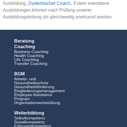
Ausbildung „
Systemischer Coach
„. Extern erworbene
Ausbildungen können nach Prüfung unserer
Ausbildungsleitung als gleichwertig anerkannt werden.
Beratung
Coaching
Business Coaching
Health Coaching
Life Coaching
Transfer Coaching
BGM
Arbeits- und
Gesundheitsschutz
Gesundheitsförderung
Eingliederungsmanagement
Employee Assistance
Program
Organisationsentwicklung
Weiterbildung
Selbstkompetenz
Sozialkompetenz
Führungskompetenz